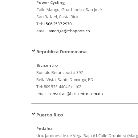
Power Cycling
Calle Mango, Guachipelin, San José
San Rafael, Costa Rica
Tel:
+506 2537 2930
email:
amonge@trbsports.co
Republica Dominicana
Bicicentro
Rómulo Betancourt # 397
Bella Vista, Santo Domingo, RD
Tel: 809 533-4404 Ext 102
email:
consultas@bicicentro.com.do
Puerto Rico
Pedalea
Urb. Jardines de de Vega Baja #1 Calle Orquidea (Marg