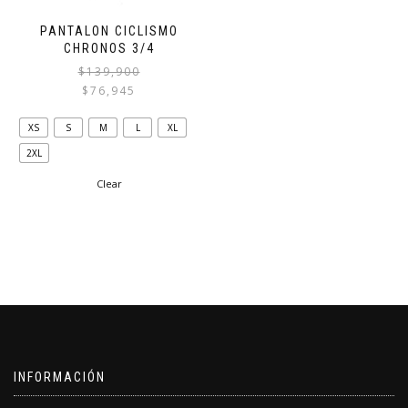
PANTALON CICLISMO
CHRONOS 3/4
$
139,900
$
76,945
Este
XS
S
M
L
XL
producto
2XL
tiene
múltiples
Clear
variantes.
Las
opciones
se
pueden
elegir
en
la
página
de
producto
INFORMACIÓN