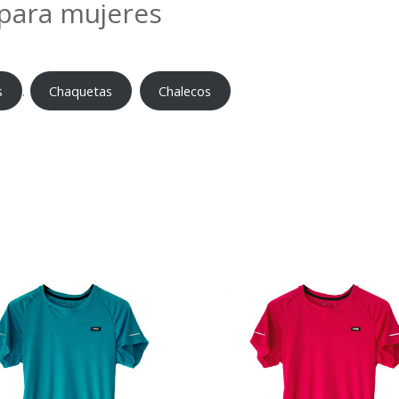
 para mujeres
s
Chaquetas
Chalecos
.