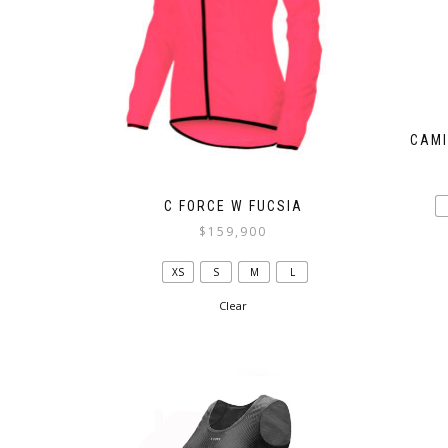
CAMI
C FORCE W FUCSIA
$
159,900
Este
XS
S
M
L
producto
tiene
Clear
múltiples
variantes.
Las
opciones
se
pueden
elegir