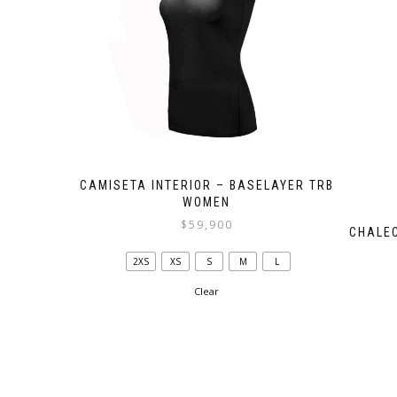
en
la
página
de
producto
CAMISETA INTERIOR – BASELAYER TRB
WOMEN
$
59,900
CHALE
Este
2XS
XS
S
M
L
producto
tiene
Clear
múltiples
variantes.
Las
opciones
se
pueden