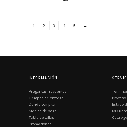
múltiples
variantes.
Las
opciones
1
2
3
4
5
→
se
pueden
elegir
en
la
página
de
producto
INFORMACIÓN
SERVIC
Preguntas frecuentes
Terminos
Tiempos de entrega
Proceso
Donde comprar
Estado d
Medios de pago
Mi Cuen
Tabla de tallas
Catalog
Promociones