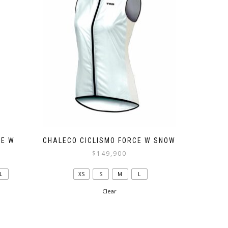
página
de
producto
CE W
CHALECO CICLISMO FORCE W SNOW
$
149,900
Este
L
XS
S
M
L
producto
tiene
Clear
múltiples
variantes.
Las