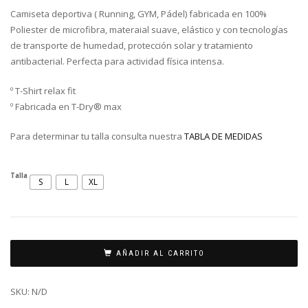
Camiseta deportiva ( Running, GYM, Pádel) fabricada en 100%
Poliester de microfibra, materaial suave, elástico y con tecnologías
de transporte de humedad, protección solar y tratamiento
antibacterial. Perfecta para actividad física intensa.
º T-Shirt relax fit
º Fabricada en T-Dry® max
Para determinar tu talla consulta nuestra
TABLA DE MEDIDAS
Talla
S
L
XL
AÑADIR AL CARRITO
SKU:
N/D