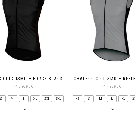
la
la
página
página
de
de
producto
producto
O CICLISMO – FORCE BLACK
CHALECO CICLISMO – REFL
$
159,900
$
149,900
Este
Este
S
M
L
XL
2XL
3XL
XS
S
M
L
XL
2
producto
producto
tiene
tiene
Clear
Clear
múltiples
múltiples
variantes.
variantes.
Las
Las
opciones
opciones