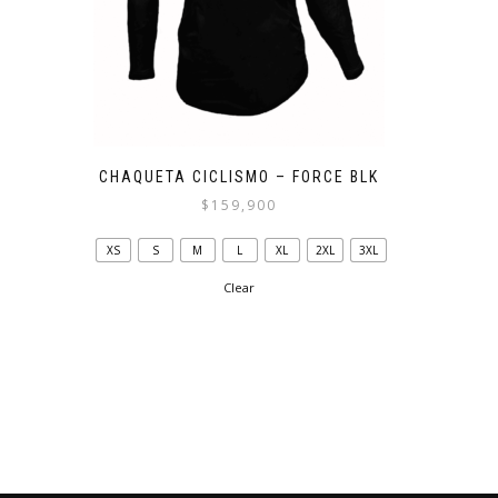
CHAQUETA CICLISMO – FORCE BLK
$
159,900
Este
XS
S
M
L
XL
2XL
3XL
producto
tiene
Clear
múltiples
variantes.
Las
opciones
se
pueden
elegir
en
la