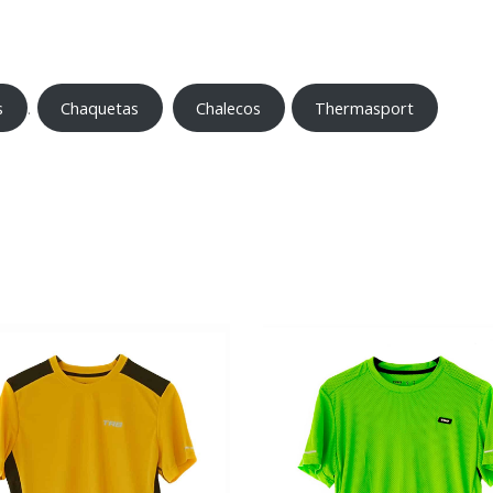
s
Chaquetas
Chalecos
Thermasport
.