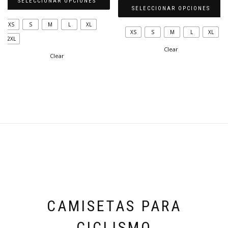
SELECCIONAR OPCIONES
SELECCIONAR OPCIONES
Este
XS
S
M
L
XL
Este
producto
XS
S
M
L
XL
producto
2XL
tiene
tiene
Clear
múltiples
Clear
múltiples
variantes.
variantes.
Las
Las
opciones
opciones
se
se
pueden
pueden
elegir
elegir
en
en
la
la
página
página
de
de
producto
producto
CAMISETAS PARA
CICLISMO